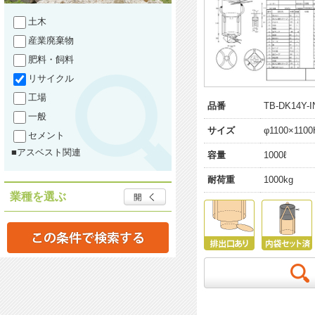
土木
産業廃棄物
肥料・飼料
リサイクル
工場
品番
TB-DK14Y-I
一般
サイズ
φ1100×11
セメント
■アスベスト関連
容量
1000ℓ
耐荷重
1000kg
業種を選ぶ