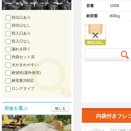
容量
1000ℓ
耐荷重
800kg
排出口あり
排出口なし
投入口あり
投入口なし
漏れを防ぐ
内袋セット済
水がきれやすい
耐候性(屋外保管)
耐荷重2t対応
ロングタイプ
用途を選ぶ
内袋付きフレ