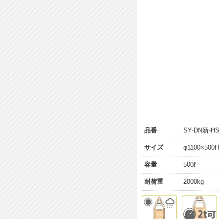
品番
SY-DN新-HS
サイズ
φ1100×500H
容量
500ℓ
耐荷重
2000kg