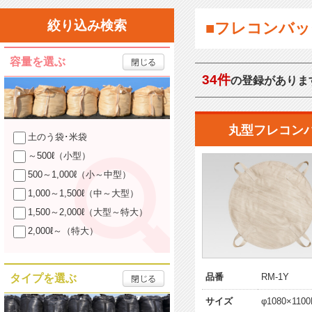
絞り込み検索
■フレコンバッ
容量を選ぶ
34件
の登録がありま
丸型フレコン
土のう袋･米袋
～500ℓ（小型）
500～1,000ℓ（小～中型）
1,000～1,500ℓ（中～大型）
1,500～2,000ℓ（大型～特大）
2,000ℓ～（特大）
品番
RM-1Y
タイプを選ぶ
サイズ
φ1080×1100