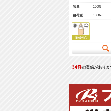
容量
1000ℓ
耐荷重
1000kg
34件
の登録がありま