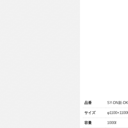
品番
SY-DN新-D
サイズ
φ1100×11
容量
1000ℓ