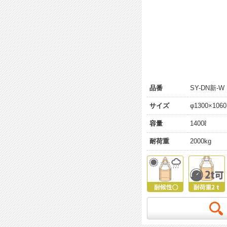
品番
SY-DN新-W
サイズ
φ1300×106
容量
1400ℓ
耐荷重
2000kg