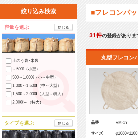
絞り込み検索
■フレコンバッ
容量を選ぶ
31件
の登録がありま
丸型フレコン
土のう袋･米袋
～500ℓ（小型）
500～1,000ℓ（小～中型）
1,000～1,500ℓ（中～大型）
1,500～2,000ℓ（大型～特大）
2,000ℓ～（特大）
品番
RM-1Y
タイプを選ぶ
サイズ
φ1080×1100