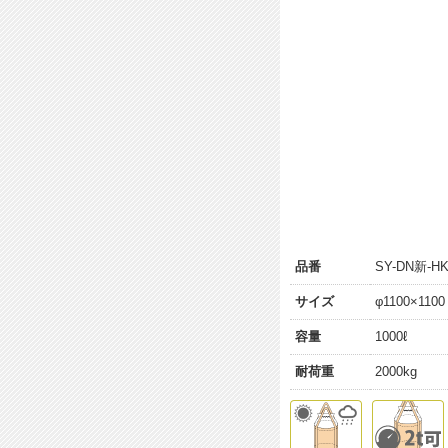
品番
SY-DN新-H
サイズ
φ1100×110
容量
1000ℓ
耐荷重
2000kg