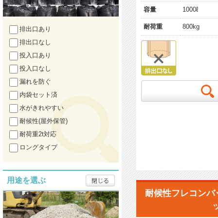
容量
1000ℓ
耐荷重
800kg
排出口あり
排出口なし
投入口あり
投入口なし
漏れを防ぐ
内袋セット済
水がきれやすい
耐候性(屋外保管)
耐荷重2t対応
ロングタイプ
用途を選ぶ
耐候性フレコンバッ