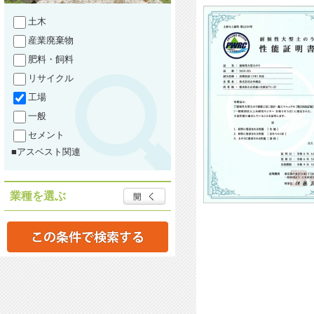
土木
産業廃棄物
肥料・飼料
リサイクル
工場
一般
セメント
■アスベスト関連
業種を選ぶ