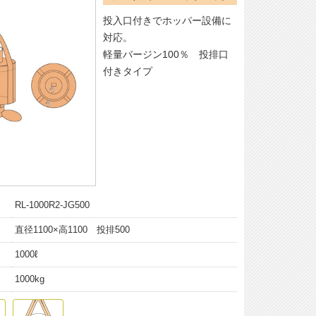
投入口付きでホッパー設備に
対応。
軽量バージン100％ 投排口
付きタイプ
RL-1000R2-JG500
直径1100×高1100 投排500
1000ℓ
1000kg