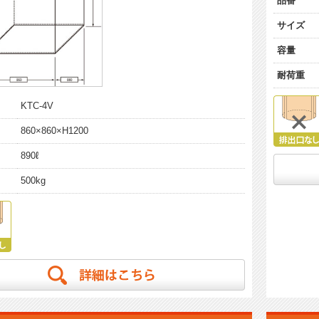
品番
サイズ
容量
耐荷重
KTC-4V
860×860×H1200
890ℓ
500kg