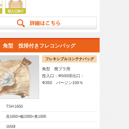
角型 投排付きフレコンバッグ
フレキシブルコンテナバッグ
角型 廃プラ用
投入口：Φ500排出口：
Φ350 バージン100％
TSH-1650
高1650×幅1000×奥1000
1650ℓ