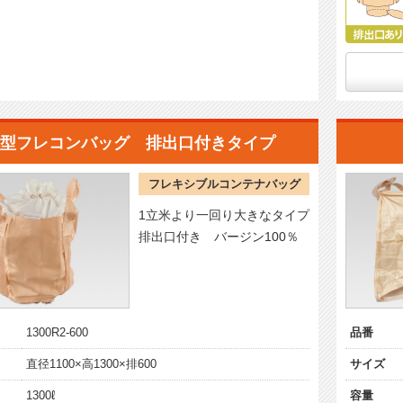
型フレコンバッグ 排出口付きタイプ
フレキシブルコンテナバッグ
1立米より一回り大きなタイプ
排出口付き バージン100％
1300R2-600
品番
直径1100×高1300×排600
サイズ
1300ℓ
容量