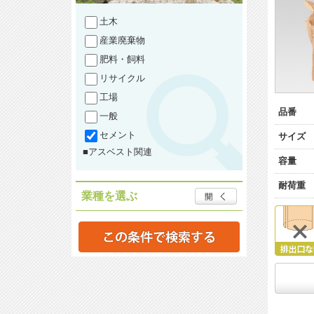
土木
産業廃棄物
肥料・飼料
リサイクル
工場
品番
一般
セメント
サイズ
■アスベスト関連
容量
耐荷重
業種を選ぶ