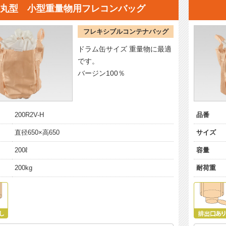
丸型 小型重量物用フレコンバッグ
フレキシブルコンテナバッグ
ドラム缶サイズ 重量物に最適
です。
バージン100％
200R2V-H
品番
直径650×高650
サイズ
200ℓ
容量
200kg
耐荷重