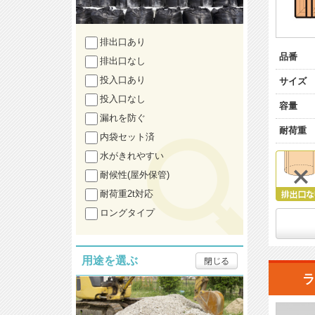
排出口あり
品番
排出口なし
投入口あり
サイズ
投入口なし
容量
漏れを防ぐ
耐荷重
内袋セット済
水がきれやすい
耐候性(屋外保管)
耐荷重2t対応
ロングタイプ
用途を選ぶ