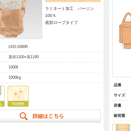
ラミネート加工 バージン
100％
底部ロープタイプ
LKD-1000R
直径1100×高1100
1000ℓ
1000kg
品番
サイズ
容量
耐荷重