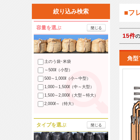
絞り込み検索
■フ
容量を選ぶ
15件
角型
土のう袋･米袋
～500ℓ（小型）
500～1,000ℓ（小～中型）
1,000～1,500ℓ（中～大型）
1,500～2,000ℓ（大型～特大）
2,000ℓ～（特大）
タイプを選ぶ