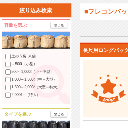
絞り込み検索
■フレコンバッ
容量を選ぶ
長尺用ロングバッ
土のう袋･米袋
～500ℓ（小型）
500～1,000ℓ（小～中型）
1,000～1,500ℓ（中～大型）
1,500～2,000ℓ（大型～特大）
2,000ℓ～（特大）
タイプを選ぶ