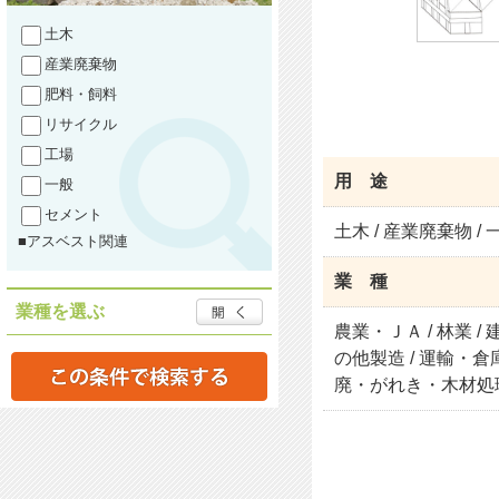
土木
産業廃棄物
肥料・飼料
リサイクル
工場
用 途
一般
セメント
土木 / 産業廃棄物 / 
■アスベスト関連
業 種
業種を選ぶ
農業・ＪＡ / 林業 /
の他製造 / 運輸・倉庫
廃・がれき・木材処