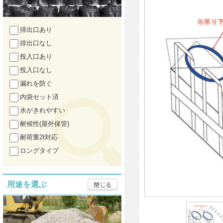
排出口あり
排出口なし
投入口あり
投入口なし
漏れを防ぐ
内袋セット済
水がきれやすい
耐候性(屋外保管)
耐荷重2t対応
ロングタイプ
用途を選ぶ