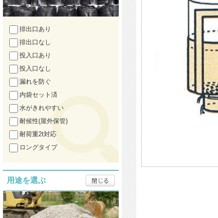
排出口あり
排出口なし
投入口あり
投入口なし
漏れを防ぐ
内袋セット済
水がきれやすい
耐候性(屋外保管)
耐荷重2t対応
ロングタイプ
用途を選ぶ