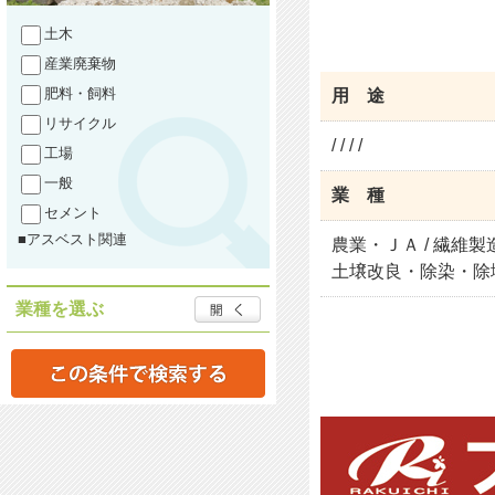
土木
産業廃棄物
肥料・飼料
用 途
リサイクル
/ / / /
工場
一般
業 種
セメント
■アスベスト関連
農業・ＪＡ / 繊維製
土壌改良・除染・除
業種を選ぶ