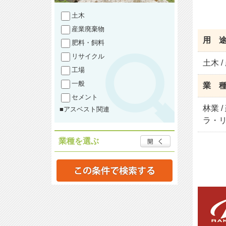
土木
産業廃棄物
用 
肥料・飼料
リサイクル
土木 /
工場
一般
業 
セメント
林業 
■アスベスト関連
ラ・リ
業種を選ぶ