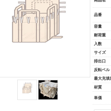
商品名
品番
容量
耐荷重
入数
サイズ
排出口
反転ベル
最大充填
材質
単価