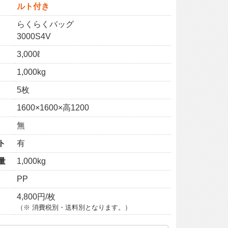
ルト付き
らくらくバッグ
3000S4V
3,000ℓ
1,000kg
5枚
1600×1600×高1200
無
ト
有
量
1,000kg
PP
4,800円/枚
（※ 消費税別・送料別となります。）