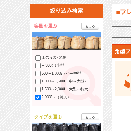
絞り込み検索
■フ
容量を選ぶ
角型フ
土のう袋･米袋
～500ℓ（小型）
500～1,000ℓ（小～中型）
1,000～1,500ℓ（中～大型）
1,500～2,000ℓ（大型～特大）
2,000ℓ～（特大）
タイプを選ぶ