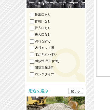
排出口あり
排出口なし
投入口あり
投入口なし
漏れを防ぐ
内袋セット済
水がきれやすい
耐候性(屋外保管)
耐荷重2t対応
ロングタイプ
用途を選ぶ