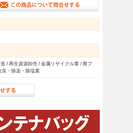
造 / 再生資源卸売 / 金属リサイクル業 / 廃プ
壌改良・除染・除塩業