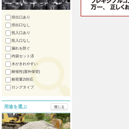
排出口あり
排出口なし
投入口あり
投入口なし
漏れを防ぐ
内袋セット済
水がきれやすい
耐候性(屋外保管)
耐荷重2t対応
ロングタイプ
用途を選ぶ