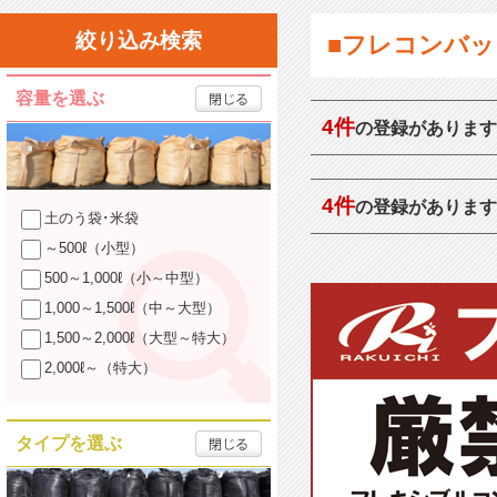
絞り込み検索
■フレコンバッ
容量を選ぶ
4件
の登録があります
4件
の登録があります
土のう袋･米袋
～500ℓ（小型）
500～1,000ℓ（小～中型）
1,000～1,500ℓ（中～大型）
1,500～2,000ℓ（大型～特大）
2,000ℓ～（特大）
タイプを選ぶ