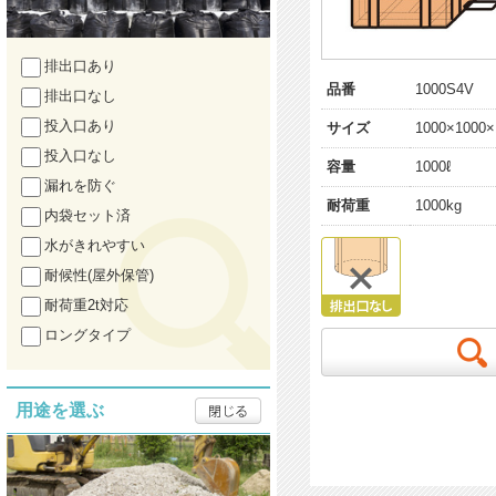
排出口あり
品番
1000S4V
排出口なし
投入口あり
サイズ
1000×1000×
投入口なし
容量
1000ℓ
漏れを防ぐ
耐荷重
1000kg
内袋セット済
水がきれやすい
耐候性(屋外保管)
耐荷重2t対応
ロングタイプ
用途を選ぶ