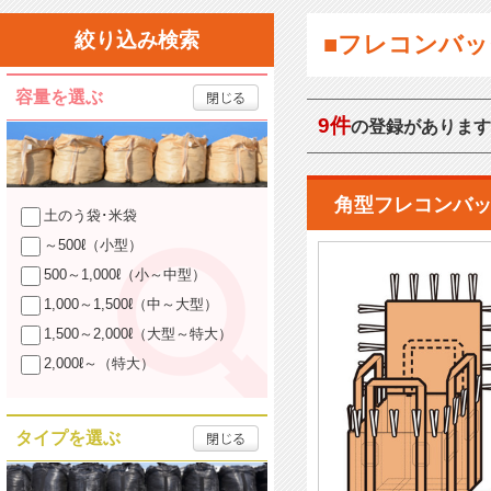
絞り込み検索
■フレコンバッ
容量を選ぶ
9件
の登録があります
角型フレコンバッ
土のう袋･米袋
～500ℓ（小型）
500～1,000ℓ（小～中型）
1,000～1,500ℓ（中～大型）
1,500～2,000ℓ（大型～特大）
2,000ℓ～（特大）
タイプを選ぶ