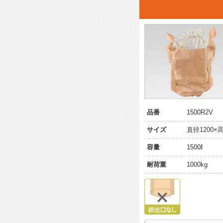
品番
1500R2V
サイズ
直径1200×高
容量
1500ℓ
耐荷重
1000kg