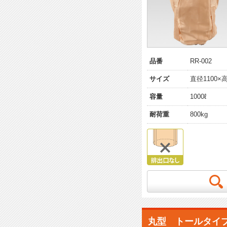
品番
RR-002
サイズ
直径1100×高
容量
1000ℓ
耐荷重
800kg
丸型 トールタイ