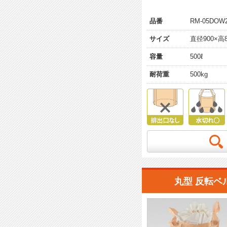
品番
RM-05DOW
サイズ
直径900×高8
容量
500ℓ
耐荷重
500kg
丸型 反転ベ