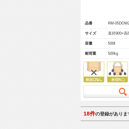
品番
RM-05DOW
サイズ
直径900×高8
容量
500ℓ
耐荷重
500kg
18件
の登録がありま