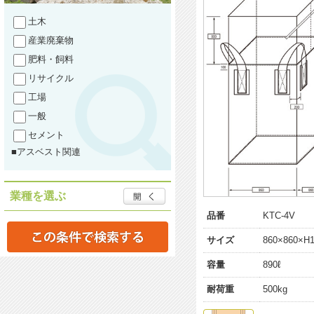
土木
産業廃棄物
肥料・飼料
リサイクル
工場
一般
セメント
■アスベスト関連
業種を選ぶ
品番
KTC-4V
サイズ
860×860×H
容量
890ℓ
耐荷重
500kg