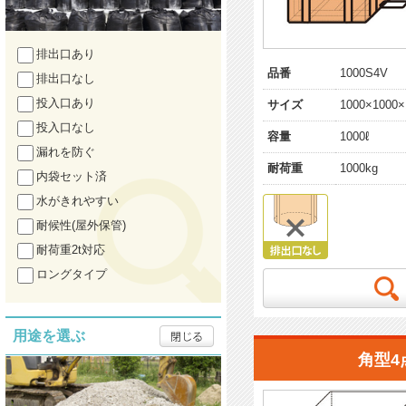
排出口あり
品番
1000S4V
排出口なし
投入口あり
サイズ
1000×1000×
投入口なし
容量
1000ℓ
漏れを防ぐ
耐荷重
1000kg
内袋セット済
水がきれやすい
耐候性(屋外保管)
耐荷重2t対応
ロングタイプ
用途を選ぶ
角型4