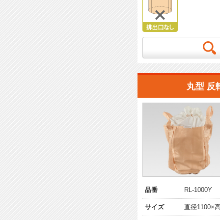
丸型 反
品番
RL-1000Y
サイズ
直径1100×高