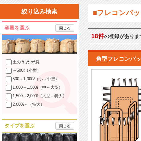
絞り込み検索
■フレコンバッ
容量を選ぶ
18件
の登録がありま
角型フレコンバッ
土のう袋･米袋
～500ℓ（小型）
500～1,000ℓ（小～中型）
1,000～1,500ℓ（中～大型）
1,500～2,000ℓ（大型～特大）
2,000ℓ～（特大）
タイプを選ぶ