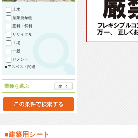
土木
産業廃棄物
肥料・飼料
リサイクル
工場
一般
セメント
■アスベスト関連
業種を選ぶ
■建築用シート