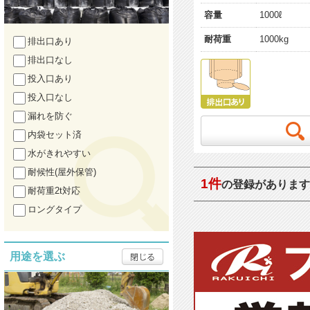
容量
1000ℓ
耐荷重
1000kg
排出口あり
排出口なし
投入口あり
投入口なし
漏れを防ぐ
内袋セット済
水がきれやすい
耐候性(屋外保管)
1件
の登録があります
耐荷重2t対応
ロングタイプ
用途を選ぶ