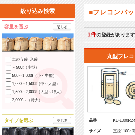
絞り込み検索
■フレコンバッ
容量を選ぶ
1件
の登録があります
丸型フレコ
土のう袋･米袋
～500ℓ（小型）
500～1,000ℓ（小～中型）
1,000～1,500ℓ（中～大型）
1,500～2,000ℓ（大型～特大）
2,000ℓ～（特大）
タイプを選ぶ
品番
KD-1000R2-
サイズ
直径1100×高