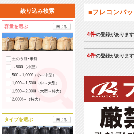
絞り込み検索
■フレコンバッ
容量を選ぶ
4件
の登録があります
4件
の登録があります
土のう袋･米袋
～500ℓ（小型）
500～1,000ℓ（小～中型）
1,000～1,500ℓ（中～大型）
1,500～2,000ℓ（大型～特大）
2,000ℓ～（特大）
タイプを選ぶ