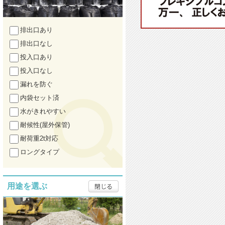
排出口あり
排出口なし
投入口あり
投入口なし
漏れを防ぐ
内袋セット済
水がきれやすい
耐候性(屋外保管)
耐荷重2t対応
ロングタイプ
用途を選ぶ