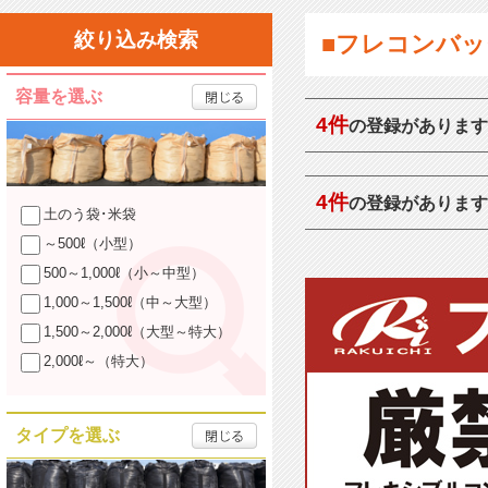
絞り込み検索
■フレコンバッ
容量を選ぶ
4件
の登録があります
4件
の登録があります
土のう袋･米袋
～500ℓ（小型）
500～1,000ℓ（小～中型）
1,000～1,500ℓ（中～大型）
1,500～2,000ℓ（大型～特大）
2,000ℓ～（特大）
タイプを選ぶ