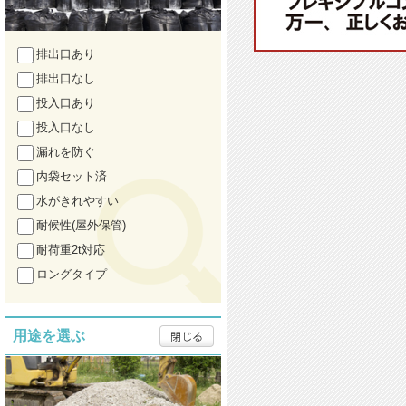
排出口あり
排出口なし
投入口あり
投入口なし
漏れを防ぐ
内袋セット済
水がきれやすい
耐候性(屋外保管)
耐荷重2t対応
ロングタイプ
用途を選ぶ