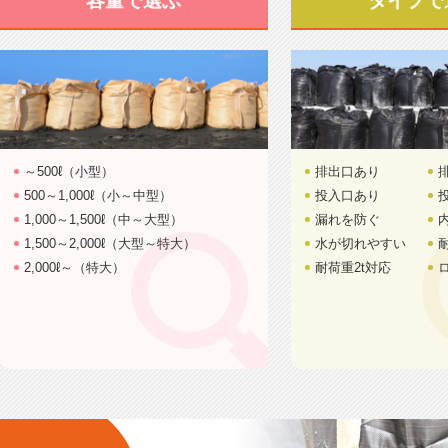
容量で選ぶ
タイプで
～500ℓ（小型）
排出口あり
500～1,000ℓ（小～中型）
投入口あり
1,000～1,500ℓ（中～大型）
漏れを防ぐ
1,500～2,000ℓ（大型～特大）
水が切れやすい
2,000ℓ～（特大）
耐荷重2t対応